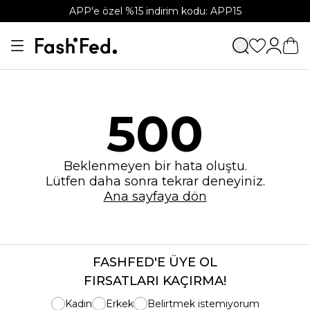
APP'e özel %15 indirim kodu: APP15
500
Beklenmeyen bir hata oluştu.
Lütfen daha sonra tekrar deneyiniz.
Ana sayfaya dön
FASHFED'E ÜYE OL
FIRSATLARI KAÇIRMA!
Kadın
Erkek
Belirtmek istemiyorum