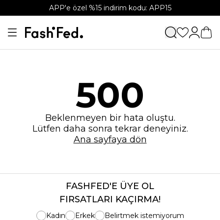
APP'e özel %15 indirim kodu: APP15
500
Beklenmeyen bir hata oluştu.
Lütfen daha sonra tekrar deneyiniz.
Ana sayfaya dön
FASHFED'E ÜYE OL
FIRSATLARI KAÇIRMA!
Kadın
Erkek
Belirtmek istemiyorum