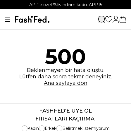
APP'e özel %15 indirim kodu: APP15
500
Beklenmeyen bir hata oluştu.
Lütfen daha sonra tekrar deneyiniz.
Ana sayfaya dön
FASHFED'E ÜYE OL
FIRSATLARI KAÇIRMA!
Kadın
Erkek
Belirtmek istemiyorum