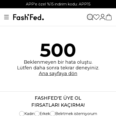
APP'e özel %15 indirim kodu: APP15
500
Beklenmeyen bir hata oluştu.
Lütfen daha sonra tekrar deneyiniz.
Ana sayfaya dön
FASHFED'E ÜYE OL
FIRSATLARI KAÇIRMA!
Kadın
Erkek
Belirtmek istemiyorum