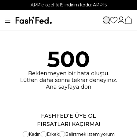
APP'e özel %15 indirim kodu: APP15
500
Beklenmeyen bir hata oluştu.
Lütfen daha sonra tekrar deneyiniz.
Ana sayfaya dön
FASHFED'E ÜYE OL
FIRSATLARI KAÇIRMA!
Kadın
Erkek
Belirtmek istemiyorum