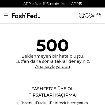
APP'e özel %15 indirim kodu: APP15
500
Beklenmeyen bir hata oluştu.
Lütfen daha sonra tekrar deneyiniz.
Ana sayfaya dön
FASHFED'E ÜYE OL
FIRSATLARI KAÇIRMA!
Kadın
Erkek
Belirtmek istemiyorum