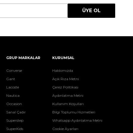
ÜYE OL
GRUP MARKALAR
KURUMSAL
Converse
Hakkımızda
Gant
Açık Rıza Metni
Lacoste
Çerez Politikası
Nautica
Aydınlatma Metni
Occasion
Kullanım Koşulları
Sanal Çadır
Bilgi Toplumu Hizmetleri
Superstep
Whatsapp Aydınlatma Metni
SuperKids
Cookie Ayarları