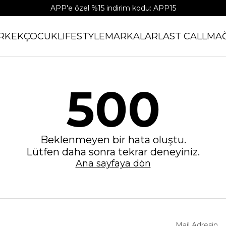
APP'e özel %15 indirim kodu: APP15
RKEK
ÇOCUK
LIFESTYLE
MARKALAR
LAST CALL
MA
500
Beklenmeyen bir hata oluştu.
Lütfen daha sonra tekrar deneyiniz.
Ana sayfaya dön
Mail Adresin