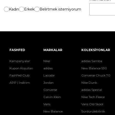
Kadın
Erkek
Belirtmek istemiyorum
FASHFED
MARKALAR
KOLEKSİYONLAR
Kampanyalar
Nike
adidas Samba
Kupon Koşulları
adidas
New Balance 530
FashFed Club
Lacoste
Converse Chuck 70
APP | İndirim
Jordan
Nike Dunk
Converse
adidas Spezial
Calvin Klein
Nike Tech Fleece
Vans
Vans Old Skool
New Balance
Sürdürülebilirlik