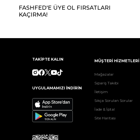
FASHFED'E ÜYE OL FIRSATLARI
KAÇIRMA!
TAKİPTE KALIN
MÜŞTERİ HİZMETLERİ
Mağazalar
Sipariş Takibi
UYGULAMAMIZI İNDİRİN
İletişim
Sıkça Sorulan Sorular
İade & İptal
Site Haritası