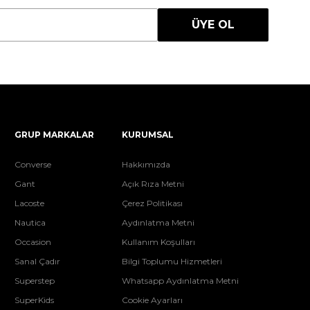
ÜYE OL
GRUP MARKALAR
KURUMSAL
Converse
Hakkımızda
Gant
Açık Rıza Metni
Lacoste
Çerez Politikası
Nautica
Aydınlatma Metni
Occasion
Kullanım Koşulları
Sanal Çadır
Bilgi Toplumu Hizmetleri
Superstep
Whatsapp Aydınlatma Metni
SuperKids
Cookie Ayarları