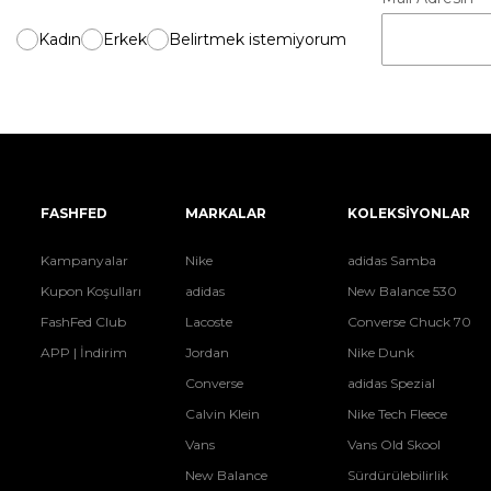
Kadın
Erkek
Belirtmek istemiyorum
FASHFED
MARKALAR
KOLEKSİYONLAR
Kampanyalar
Nike
adidas Samba
Kupon Koşulları
adidas
New Balance 530
FashFed Club
Lacoste
Converse Chuck 70
APP | İndirim
Jordan
Nike Dunk
Converse
adidas Spezial
Calvin Klein
Nike Tech Fleece
Vans
Vans Old Skool
New Balance
Sürdürülebilirlik