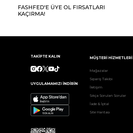
FASHFED'E ÜYE OL FIRSATLARI
KAÇIRMA!
TAKİPTE KALIN
MÜŞTERİ HİZMETLERİ
Mağazalar
Sipariş Takibi
UYGULAMAMIZI İNDİRİN
İletişim
Sıkça Sorulan Sorular
İade & İptal
Site Haritası