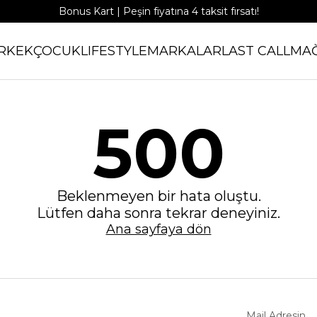
Bonus Kart | Peşin fiyatına 4 taksit fırsatı!
RKEK
ÇOCUK
LIFESTYLE
MARKALAR
LAST CALL
MA
500
Beklenmeyen bir hata oluştu.
Lütfen daha sonra tekrar deneyiniz.
Ana sayfaya dön
Mail Adresin