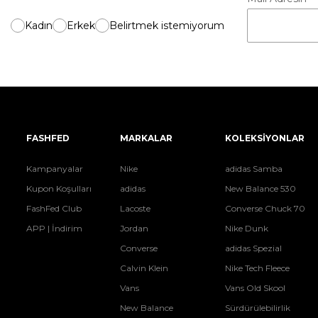
Kadın
Erkek
Belirtmek istemiyorum
FASHFED
MARKALAR
KOLEKSİYONLAR
Kampanyalar
Nike
adidas Samba
Kupon Koşulları
adidas
New Balance 530
FashFed Club
Lacoste
Converse Chuck 70
APP | İndirim
Jordan
Nike Dunk
Converse
adidas Spezial
Calvin Klein
Nike Tech Fleece
Vans
Vans Old Skool
New Balance
Sürdürülebilirlik