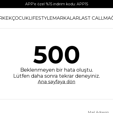
APP'e özel %15 indirim kodu: APP15
RKEK
ÇOCUK
LIFESTYLE
MARKALAR
LAST CALL
MA
500
Beklenmeyen bir hata oluştu.
Lütfen daha sonra tekrar deneyiniz.
Ana sayfaya dön
Mail Adresin