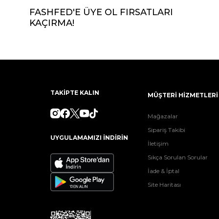
FASHFED'E ÜYE OL FIRSATLARI
KAÇIRMA!
TAKİPTE KALIN
MÜŞTERİ HİZMETLERİ
Mağazalar
Sipariş Takibi
UYGULAMAMIZI İNDİRİN
İletişim
Sıkça Sorulan Sorular
İade & İptal
Site Haritası