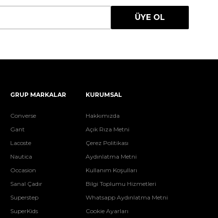
ÜYE OL
GRUP MARKALAR
KURUMSAL
Converse
Hakkımızda
Gant
Açık Rıza Metni
Lacoste
Çerez Politikası
Nautica
Aydınlatma Metni
Occasion
Kullanım Koşulları
Sanal Çadır
Bilgi Toplumu Hizmetleri
Superstep
Whatsapp Aydınlatma Metni
SuperKids
Cookie Ayarları