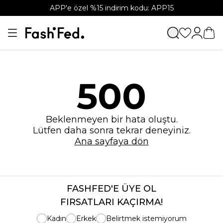
APP'e özel %15 indirim kodu: APP15
500
Beklenmeyen bir hata oluştu.
Lütfen daha sonra tekrar deneyiniz.
Ana sayfaya dön
FASHFED'E ÜYE OL
FIRSATLARI KAÇIRMA!
Kadın
Erkek
Belirtmek istemiyorum