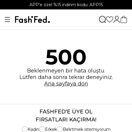
APP'e özel %15 indirim kodu: APP15
500
Beklenmeyen bir hata oluştu.
Lütfen daha sonra tekrar deneyiniz.
Ana sayfaya dön
FASHFED'E ÜYE OL
FIRSATLARI KAÇIRMA!
Kadın
Erkek
Belirtmek istemiyorum