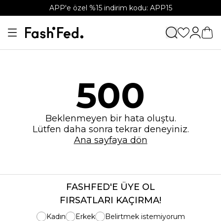
APP'e özel %15 indirim kodu: APP15
500
Beklenmeyen bir hata oluştu.
Lütfen daha sonra tekrar deneyiniz.
Ana sayfaya dön
FASHFED'E ÜYE OL
FIRSATLARI KAÇIRMA!
Kadın
Erkek
Belirtmek istemiyorum