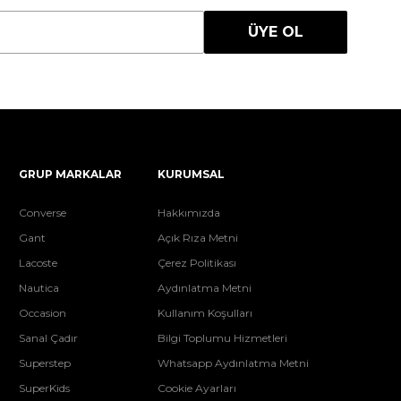
ÜYE OL
GRUP MARKALAR
KURUMSAL
Converse
Hakkımızda
Gant
Açık Rıza Metni
Lacoste
Çerez Politikası
Nautica
Aydınlatma Metni
Occasion
Kullanım Koşulları
Sanal Çadır
Bilgi Toplumu Hizmetleri
Superstep
Whatsapp Aydınlatma Metni
SuperKids
Cookie Ayarları