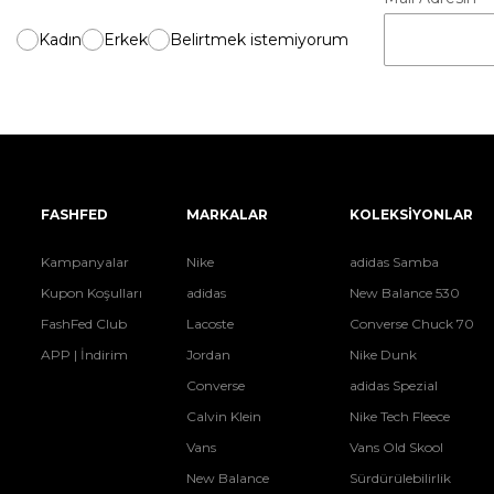
Kadın
Erkek
Belirtmek istemiyorum
FASHFED
MARKALAR
KOLEKSİYONLAR
Kampanyalar
Nike
adidas Samba
Kupon Koşulları
adidas
New Balance 530
FashFed Club
Lacoste
Converse Chuck 70
APP | İndirim
Jordan
Nike Dunk
Converse
adidas Spezial
Calvin Klein
Nike Tech Fleece
Vans
Vans Old Skool
New Balance
Sürdürülebilirlik