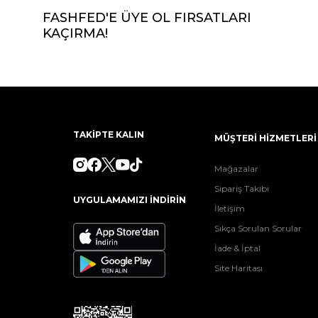
FASHFED'E ÜYE OL FIRSATLARI
KAÇIRMA!
TAKİPTE KALIN
MÜŞTERİ HİZMETLERİ
Mağazalar
Sipariş Takibi
UYGULAMAMIZI İNDİRİN
İletişim
Sıkça Sorulan Sorular
İade & İptal
Site Haritası