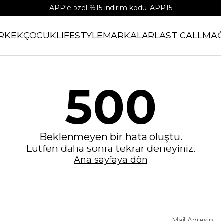
APP'e özel %15 indirim kodu: APP15
RKEK
ÇOCUK
LIFESTYLE
MARKALAR
LAST CALL
MA
500
Beklenmeyen bir hata oluştu.
Lütfen daha sonra tekrar deneyiniz.
Ana sayfaya dön
Mail Adresin