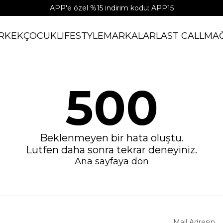
APP'e özel %15 indirim kodu: APP15
RKEK
ÇOCUK
LIFESTYLE
MARKALAR
LAST CALL
MA
500
Beklenmeyen bir hata oluştu.
Lütfen daha sonra tekrar deneyiniz.
Ana sayfaya dön
Mail Adresin