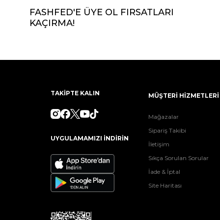
FASHFED'E ÜYE OL FIRSATLARI
KAÇIRMA!
TAKİPTE KALIN
MÜŞTERİ HİZMETLERİ
Mağazalar
Sipariş Takibi
UYGULAMAMIZI İNDİRİN
İletişim
Sıkça Sorulan Sorular
İade & İptal
Site Haritası