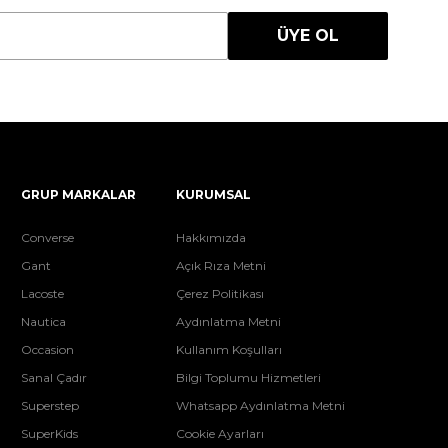
ÜYE OL
GRUP MARKALAR
KURUMSAL
Converse
Hakkımızda
Gant
Açık Rıza Metni
Lacoste
Çerez Politikası
Nautica
Aydınlatma Metni
Occasion
Kullanım Koşulları
Sanal Çadır
Bilgi Toplumu Hizmetleri
Superstep
Whatsapp Aydınlatma Metni
SuperKids
Cookie Ayarları