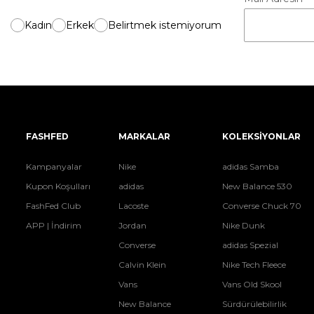
Kadın
Erkek
Belirtmek istemiyorum
FASHFED
MARKALAR
KOLEKSİYONLAR
Kampanyalar
Nike
adidas Samba
Kupon Koşulları
adidas
New Balance 530
FashFed Club
Lacoste
Converse Chuck 70
APP | İndirim
Jordan
Nike Dunk
Converse
adidas Spezial
Calvin Klein
Nike Tech Fleece
Vans
Vans Old Skool
New Balance
Sürdürülebilirlik