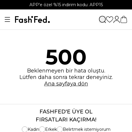
APP'e özel %15 indirim kodu: APP15
500
Beklenmeyen bir hata oluştu.
Lütfen daha sonra tekrar deneyiniz.
Ana sayfaya dön
FASHFED'E ÜYE OL
FIRSATLARI KAÇIRMA!
Kadın
Erkek
Belirtmek istemiyorum