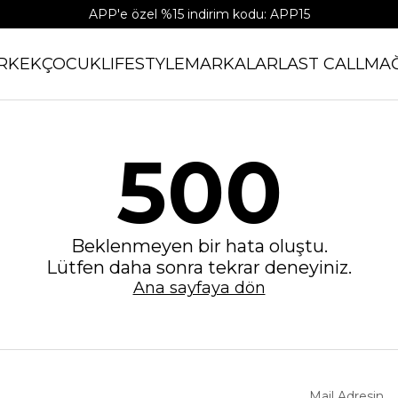
APP'e özel %15 indirim kodu: APP15
RKEK
ÇOCUK
LIFESTYLE
MARKALAR
LAST CALL
MA
500
Beklenmeyen bir hata oluştu.
Lütfen daha sonra tekrar deneyiniz.
Ana sayfaya dön
Mail Adresin