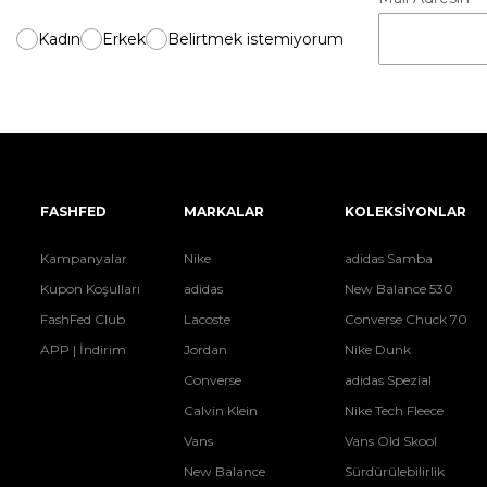
Kadın
Erkek
Belirtmek istemiyorum
FASHFED
MARKALAR
KOLEKSİYONLAR
Kampanyalar
Nike
adidas Samba
Kupon Koşulları
adidas
New Balance 530
FashFed Club
Lacoste
Converse Chuck 70
APP | İndirim
Jordan
Nike Dunk
Converse
adidas Spezial
Calvin Klein
Nike Tech Fleece
Vans
Vans Old Skool
New Balance
Sürdürülebilirlik