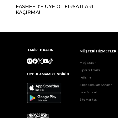
FASHFED'E ÜYE OL FIRSATLARI
KAÇIRMA!
TAKİPTE KALIN
MÜŞTERİ HİZMETLERİ
Mağazalar
Sipariş Takibi
UYGULAMAMIZI İNDİRİN
İletişim
Sıkça Sorulan Sorular
İade & İptal
Site Haritası