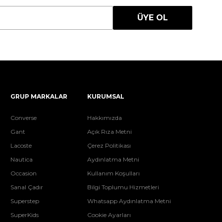
ÜYE OL
GRUP MARKALAR
KURUMSAL
Converse
Hakkımızda
Gant
Açık Rıza Metni
Lacoste
Çerez Politikası
Nautica
Aydınlatma Metni
Occasion
Kullanım Koşulları
Sanal Çadır
Bilgi Toplumu Hizmetleri
Superstep
Whatsapp Aydınlatma Metni
SuperKids
Cookie Ayarları