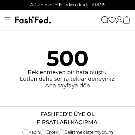
APP'e özel %15 indirim kodu: APP15
500
Beklenmeyen bir hata oluştu.
Lütfen daha sonra tekrar deneyiniz.
Ana sayfaya dön
FASHFED'E ÜYE OL
FIRSATLARI KAÇIRMA!
Kadın
Erkek
Belirtmek istemiyorum