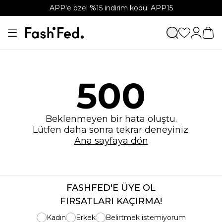
APP'e özel %15 indirim kodu: APP15
500
Beklenmeyen bir hata oluştu.
Lütfen daha sonra tekrar deneyiniz.
Ana sayfaya dön
FASHFED'E ÜYE OL
FIRSATLARI KAÇIRMA!
Kadın
Erkek
Belirtmek istemiyorum