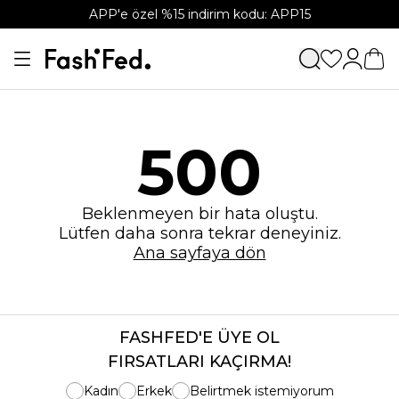
APP'e özel %15 indirim kodu: APP15
500
Beklenmeyen bir hata oluştu.
Lütfen daha sonra tekrar deneyiniz.
Ana sayfaya dön
FASHFED'E ÜYE OL
FIRSATLARI KAÇIRMA!
Kadın
Erkek
Belirtmek istemiyorum