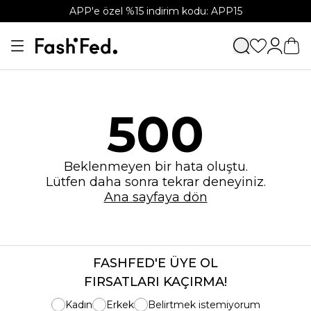
APP'e özel %15 indirim kodu: APP15
500
Beklenmeyen bir hata oluştu.
Lütfen daha sonra tekrar deneyiniz.
Ana sayfaya dön
FASHFED'E ÜYE OL
FIRSATLARI KAÇIRMA!
Kadın
Erkek
Belirtmek istemiyorum