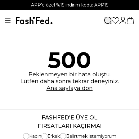
APP'e özel %15 indirim kodu: APP15
500
Beklenmeyen bir hata oluştu.
Lütfen daha sonra tekrar deneyiniz.
Ana sayfaya dön
FASHFED'E ÜYE OL
FIRSATLARI KAÇIRMA!
Kadın
Erkek
Belirtmek istemiyorum