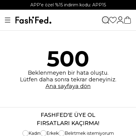
APP'e özel %15 indirim kodu: APP15
500
Beklenmeyen bir hata oluştu.
Lütfen daha sonra tekrar deneyiniz.
Ana sayfaya dön
FASHFED'E ÜYE OL
FIRSATLARI KAÇIRMA!
Kadın
Erkek
Belirtmek istemiyorum