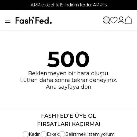
APP'e özel %15 indirim kodu: APP15
500
Beklenmeyen bir hata oluştu.
Lütfen daha sonra tekrar deneyiniz.
Ana sayfaya dön
FASHFED'E ÜYE OL
FIRSATLARI KAÇIRMA!
Kadın
Erkek
Belirtmek istemiyorum