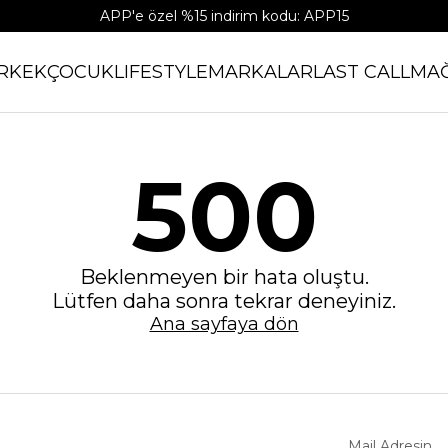
APP'e özel %15 indirim kodu: APP15
RKEK
ÇOCUK
LIFESTYLE
MARKALAR
LAST CALL
MA
500
Beklenmeyen bir hata oluştu.
Lütfen daha sonra tekrar deneyiniz.
Ana sayfaya dön
Mail Adresin