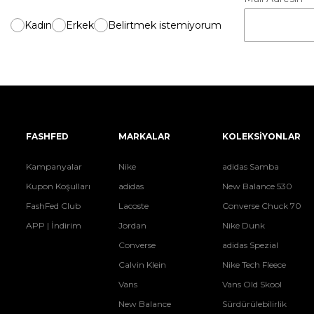
Kadın
Erkek
Belirtmek istemiyorum
FASHFED
MARKALAR
KOLEKSİYONLAR
Kampanyalar
Nike
adidas Samba
Kupon Koşulları
adidas
New Balance 530
FashFed Club
Lacoste
Converse Chuck 70
APP | İndirim
Jordan
Nike Dunk
Converse
adidas Spezial
Calvin Klein
Nike Tech Fleece
Vans
Vans Old Skool
New Balance
Sürdürülebilirlik