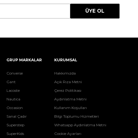
ÜYE OL
GRUP MARKALAR
KURUMSAL
Converse
Hakkımızda
Gant
Açık Rıza Metni
Lacoste
Çerez Politikası
Nautica
Aydınlatma Metni
Occasion
Kullanım Koşulları
Sanal Çadır
Bilgi Toplumu Hizmetleri
Superstep
Whatsapp Aydınlatma Metni
SuperKids
Cookie Ayarları