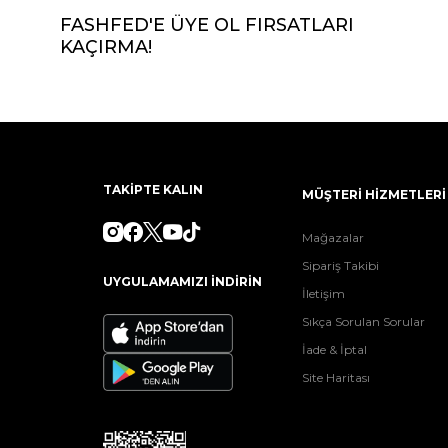
FASHFED'E ÜYE OL FIRSATLARI
KAÇIRMA!
TAKİPTE KALIN
MÜŞTERİ HİZMETLERİ
Mağazalar
Sipariş Takibi
UYGULAMAMIZI İNDİRİN
İletişim
Sıkça Sorulan Sorular
İade & İptal
Site Haritası