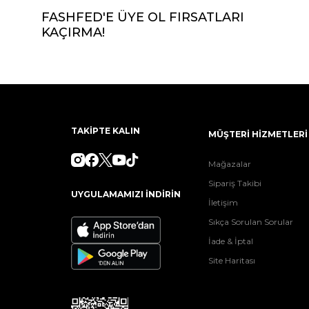
FASHFED'E ÜYE OL FIRSATLARI
KAÇIRMA!
TAKİPTE KALIN
MÜŞTERİ HİZMETLERİ
Mağazalar
Sipariş Takibi
UYGULAMAMIZI İNDİRİN
İletişim
Sıkça Sorulan Sorular
İade & İptal
Site Haritası