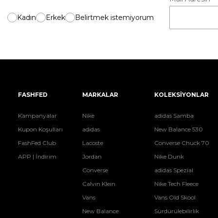
Kadın
Erkek
Belirtmek istemiyorum
FASHFED
MARKALAR
KOLEKSİYONLAR
Kampanyalar
Nike
adidas Samba
Kupon Koşulları
adidas
New Balance 530
FashFed Club
Lacoste
Converse Chuck 70
APP | İndirim
Jordan
Nike Dunk
Converse
adidas Spezial
Calvin Klein
Nike Tech Fleece
Vans
Vans Old Skool
New Balance
Sürdürülebilirlik