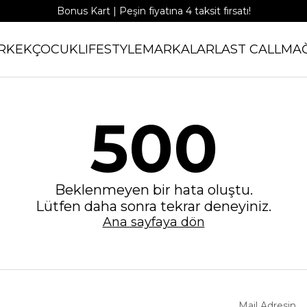
Bonus Kart | Peşin fiyatına 4 taksit fırsatı!
RKEK
ÇOCUK
LIFESTYLE
MARKALAR
LAST CALL
MA
500
Beklenmeyen bir hata oluştu.
Lütfen daha sonra tekrar deneyiniz.
Ana sayfaya dön
Mail Adresin