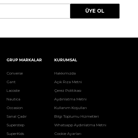
ÜYE OL
GRUP MARKALAR
KURUMSAL
Converse
Hakkımızda
Gant
Açık Rıza Metni
Lacoste
Çerez Politikası
Nautica
Aydınlatma Metni
Occasion
Kullanım Koşulları
Sanal Çadır
Bilgi Toplumu Hizmetleri
Superstep
Whatsapp Aydınlatma Metni
SuperKids
Cookie Ayarları