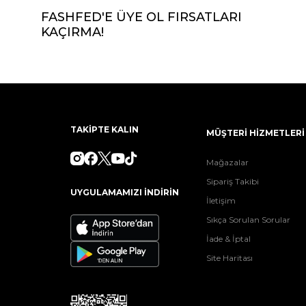
FASHFED'E ÜYE OL FIRSATLARI
KAÇIRMA!
TAKİPTE KALIN
MÜŞTERİ HİZMETLERİ
Mağazalar
Sipariş Takibi
UYGULAMAMIZI İNDİRİN
İletişim
Sıkça Sorulan Sorular
İade & İptal
Site Haritası