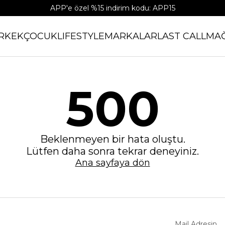
APP'e özel %15 indirim kodu: APP15
RKEK
ÇOCUK
LIFESTYLE
MARKALAR
LAST CALL
MA
500
Beklenmeyen bir hata oluştu.
Lütfen daha sonra tekrar deneyiniz.
Ana sayfaya dön
Mail Adresin