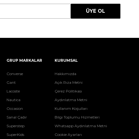
ÜYE OL
GRUP MARKALAR
KURUMSAL
Converse
Hakkımızda
Gant
Açık Rıza Metni
Lacoste
Çerez Politikası
Nautica
Aydınlatma Metni
Occasion
Kullanım Koşulları
Sanal Çadır
Bilgi Toplumu Hizmetleri
Superstep
Whatsapp Aydınlatma Metni
SuperKids
Cookie Ayarları