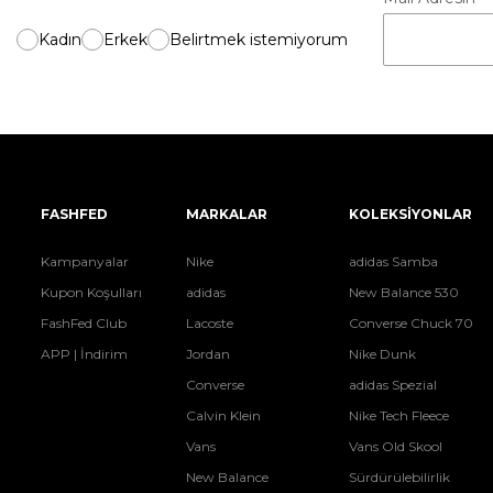
Kadın
Erkek
Belirtmek istemiyorum
FASHFED
MARKALAR
KOLEKSİYONLAR
Kampanyalar
Nike
adidas Samba
Kupon Koşulları
adidas
New Balance 530
FashFed Club
Lacoste
Converse Chuck 70
APP | İndirim
Jordan
Nike Dunk
Converse
adidas Spezial
Calvin Klein
Nike Tech Fleece
Vans
Vans Old Skool
New Balance
Sürdürülebilirlik