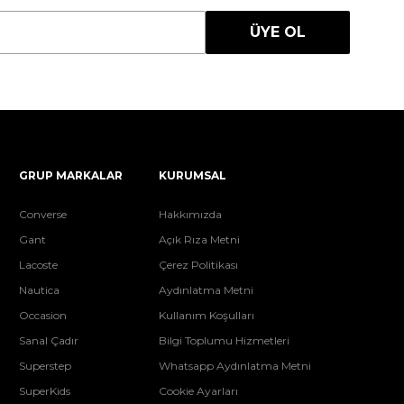
ÜYE OL
GRUP MARKALAR
KURUMSAL
Converse
Hakkımızda
Gant
Açık Rıza Metni
Lacoste
Çerez Politikası
Nautica
Aydınlatma Metni
Occasion
Kullanım Koşulları
Sanal Çadır
Bilgi Toplumu Hizmetleri
Superstep
Whatsapp Aydınlatma Metni
SuperKids
Cookie Ayarları