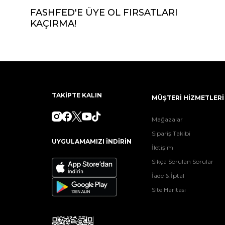
FASHFED'E ÜYE OL FIRSATLARI
KAÇIRMA!
TAKİPTE KALIN
MÜŞTERİ HİZMETLERİ
Mağazalar
Sipariş Takibi
UYGULAMAMIZI İNDİRİN
İletişim
Sıkça Sorulan Sorular
İade & İptal
Site Haritası