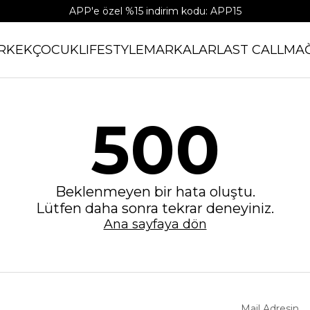
APP'e özel %15 indirim kodu: APP15
RKEK
ÇOCUK
LIFESTYLE
MARKALAR
LAST CALL
MA
500
Beklenmeyen bir hata oluştu.
Lütfen daha sonra tekrar deneyiniz.
Ana sayfaya dön
Mail Adresin