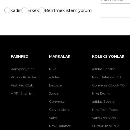
Kadın
Erkek
Belirtmek istemiyorum
FASHFED
MARKALAR
KOLEKSİYONLAR
Kampanyalar
Nike
adidas Samba
Kupon Koşulları
adidas
New Balance 530
FashFed Club
Lacoste
Converse Chuck 70
APP | İndirim
Jordan
Nike Dunk
Converse
adidas Spezial
Calvin Klein
Nike Tech Fleece
Vans
Vans Old Skool
New Balance
Sürdürülebilirlik