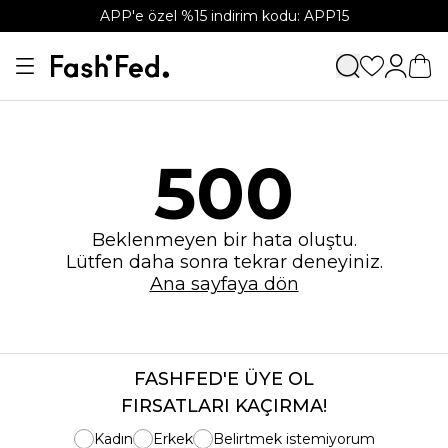
APP'e özel %15 indirim kodu: APP15
500
Beklenmeyen bir hata oluştu.
Lütfen daha sonra tekrar deneyiniz.
Ana sayfaya dön
FASHFED'E ÜYE OL
FIRSATLARI KAÇIRMA!
Kadın
Erkek
Belirtmek istemiyorum