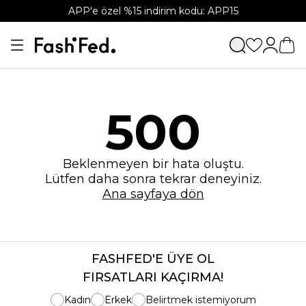
APP'e özel %15 indirim kodu: APP15
500
Beklenmeyen bir hata oluştu.
Lütfen daha sonra tekrar deneyiniz.
Ana sayfaya dön
FASHFED'E ÜYE OL
FIRSATLARI KAÇIRMA!
Kadın
Erkek
Belirtmek istemiyorum