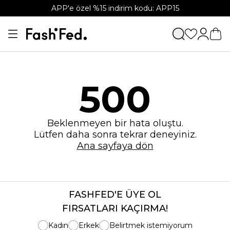
APP'e özel %15 indirim kodu: APP15
500
Beklenmeyen bir hata oluştu.
Lütfen daha sonra tekrar deneyiniz.
Ana sayfaya dön
FASHFED'E ÜYE OL
FIRSATLARI KAÇIRMA!
Kadın
Erkek
Belirtmek istemiyorum