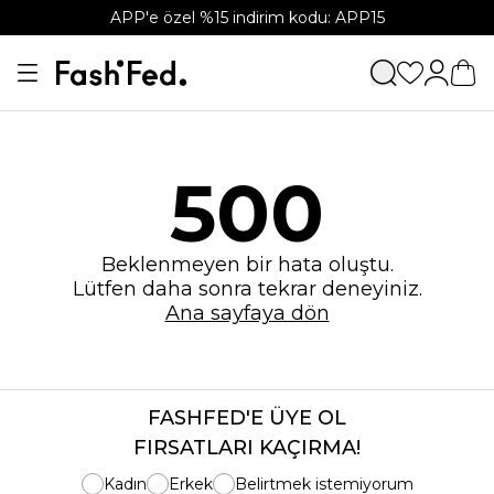
APP'e özel %15 indirim kodu: APP15
500
Beklenmeyen bir hata oluştu.
Lütfen daha sonra tekrar deneyiniz.
Ana sayfaya dön
FASHFED'E ÜYE OL
FIRSATLARI KAÇIRMA!
Kadın
Erkek
Belirtmek istemiyorum