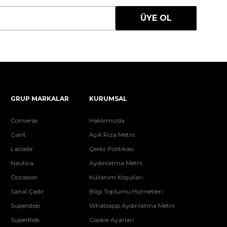
ÜYE OL
GRUP MARKALAR
KURUMSAL
Converse
Hakkımızda
Gant
Açık Rıza Metni
Lacoste
Çerez Politikası
Nautica
Aydınlatma Metni
Occasion
Kullanım Koşulları
Sanal Çadır
Bilgi Toplumu Hizmetleri
Superstep
Whatsapp Aydınlatma Metni
SuperKids
Cookie Ayarları