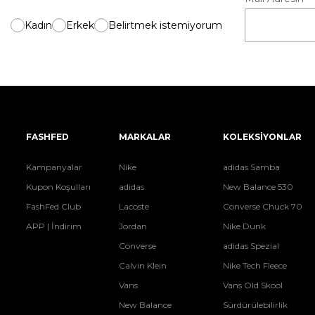
Kadın
Erkek
Belirtmek istemiyorum
FASHFED
MARKALAR
KOLEKSİYONLAR
Kampanyalar
Nike
adidas Samba
Kupon Koşulları
adidas
New Balance 530
FashFed Club
Lacoste
Converse Chuck 70
APP | İndirim
Jordan
Nike Dunk
Converse
adidas Spezial
Calvin Klein
Nike Tech Fleece
Vans
Vans Old Skool
New Balance
Sürdürülebilirlik