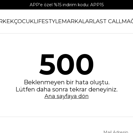
APP'e özel %15 indirim kodu: APP15
RKEK
ÇOCUK
LIFESTYLE
MARKALAR
LAST CALL
MA
500
Beklenmeyen bir hata oluştu.
Lütfen daha sonra tekrar deneyiniz.
Ana sayfaya dön
Mail Adresin