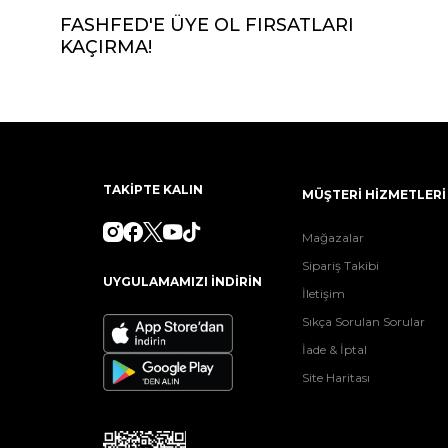
FASHFED'E ÜYE OL FIRSATLARI
KAÇIRMA!
TAKİPTE KALIN
MÜŞTERİ HİZMETLERİ
Mağazalar
Sipariş Takibi
UYGULAMAMIZI İNDİRİN
İletişim
Sıkça Sorulan Sorular
İade & İptal
Site Haritası