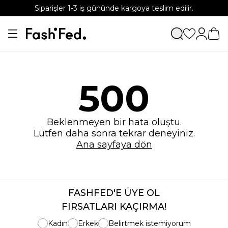
Siparişler 1-3 iş gününde kargoya teslim edilir.
APP'e özel %15 indirim kodu: APP15
500
Beklenmeyen bir hata oluştu.
Lütfen daha sonra tekrar deneyiniz.
Ana sayfaya dön
FASHFED'E ÜYE OL
FIRSATLARI KAÇIRMA!
Kadın
Erkek
Belirtmek istemiyorum