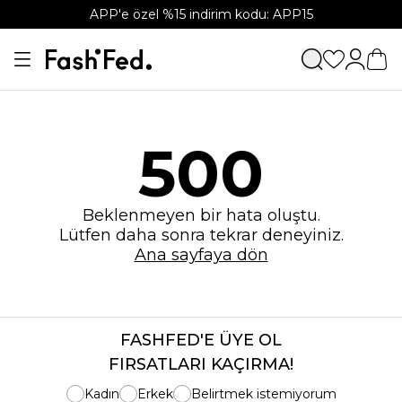
APP'e özel %15 indirim kodu: APP15
500
Beklenmeyen bir hata oluştu.
Lütfen daha sonra tekrar deneyiniz.
Ana sayfaya dön
FASHFED'E ÜYE OL
FIRSATLARI KAÇIRMA!
Kadın
Erkek
Belirtmek istemiyorum