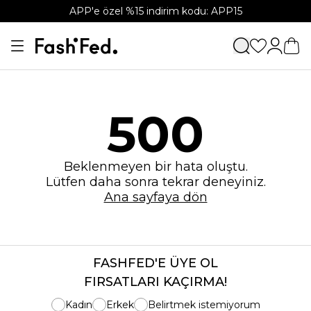
APP'e özel %15 indirim kodu: APP15
500
Beklenmeyen bir hata oluştu.
Lütfen daha sonra tekrar deneyiniz.
Ana sayfaya dön
FASHFED'E ÜYE OL
FIRSATLARI KAÇIRMA!
Kadın
Erkek
Belirtmek istemiyorum