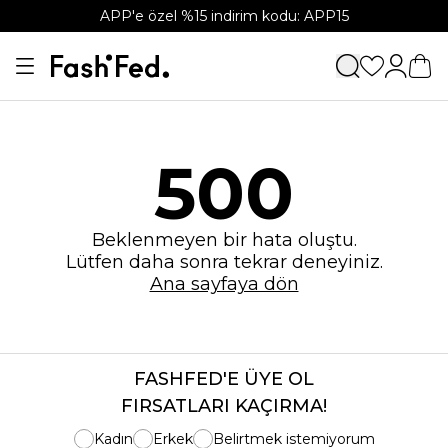
APP'e özel %15 indirim kodu: APP15
500
Beklenmeyen bir hata oluştu.
Lütfen daha sonra tekrar deneyiniz.
Ana sayfaya dön
FASHFED'E ÜYE OL
FIRSATLARI KAÇIRMA!
Kadın
Erkek
Belirtmek istemiyorum