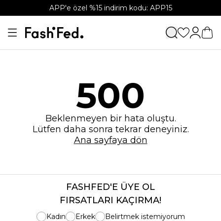
APP'e özel %15 indirim kodu: APP15
500
Beklenmeyen bir hata oluştu.
Lütfen daha sonra tekrar deneyiniz.
Ana sayfaya dön
FASHFED'E ÜYE OL
FIRSATLARI KAÇIRMA!
Kadın
Erkek
Belirtmek istemiyorum