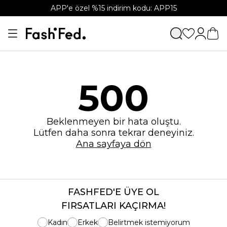
APP'e özel %15 indirim kodu: APP15
500
Beklenmeyen bir hata oluştu.
Lütfen daha sonra tekrar deneyiniz.
Ana sayfaya dön
FASHFED'E ÜYE OL
FIRSATLARI KAÇIRMA!
Kadın
Erkek
Belirtmek istemiyorum