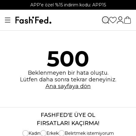
APP'e özel %15 indirim kodu: APP15
500
Beklenmeyen bir hata oluştu.
Lütfen daha sonra tekrar deneyiniz.
Ana sayfaya dön
FASHFED'E ÜYE OL
FIRSATLARI KAÇIRMA!
Kadın
Erkek
Belirtmek istemiyorum