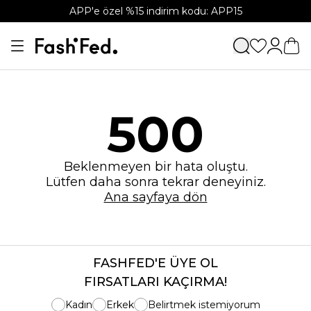
APP'e özel %15 indirim kodu: APP15
500
Beklenmeyen bir hata oluştu.
Lütfen daha sonra tekrar deneyiniz.
Ana sayfaya dön
FASHFED'E ÜYE OL
FIRSATLARI KAÇIRMA!
Kadın
Erkek
Belirtmek istemiyorum