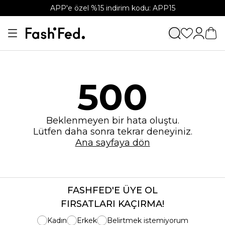
APP'e özel %15 indirim kodu: APP15
500
Beklenmeyen bir hata oluştu.
Lütfen daha sonra tekrar deneyiniz.
Ana sayfaya dön
FASHFED'E ÜYE OL
FIRSATLARI KAÇIRMA!
Kadın
Erkek
Belirtmek istemiyorum