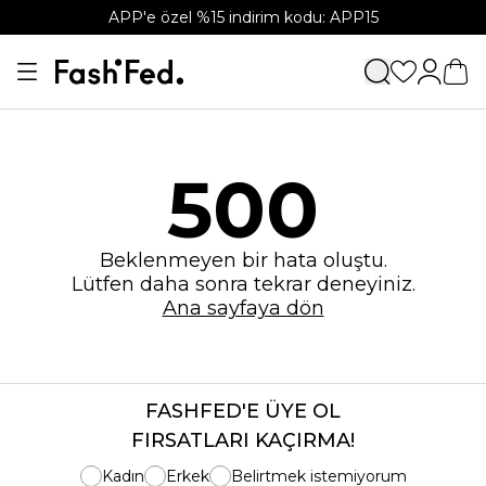
APP'e özel %15 indirim kodu: APP15
500
Beklenmeyen bir hata oluştu.
Lütfen daha sonra tekrar deneyiniz.
Ana sayfaya dön
FASHFED'E ÜYE OL
FIRSATLARI KAÇIRMA!
Kadın
Erkek
Belirtmek istemiyorum