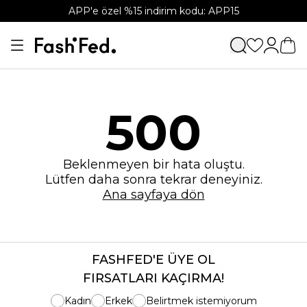
APP'e özel %15 indirim kodu: APP15
500
Beklenmeyen bir hata oluştu.
Lütfen daha sonra tekrar deneyiniz.
Ana sayfaya dön
FASHFED'E ÜYE OL
FIRSATLARI KAÇIRMA!
Kadın
Erkek
Belirtmek istemiyorum