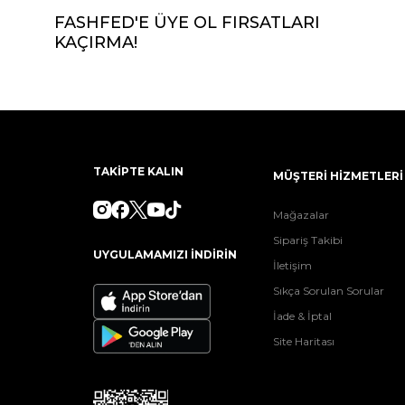
FASHFED'E ÜYE OL FIRSATLARI
KAÇIRMA!
TAKİPTE KALIN
MÜŞTERİ HİZMETLERİ
Mağazalar
Sipariş Takibi
UYGULAMAMIZI İNDİRİN
İletişim
Sıkça Sorulan Sorular
İade & İptal
Site Haritası