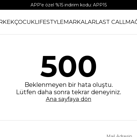
APP'e özel %15 indirim kodu: APP15
RKEK
ÇOCUK
LIFESTYLE
MARKALAR
LAST CALL
MA
500
Beklenmeyen bir hata oluştu.
Lütfen daha sonra tekrar deneyiniz.
Ana sayfaya dön
Mail Adresin