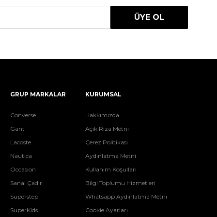
ÜYE OL
GRUP MARKALAR
KURUMSAL
Converse
Hakkımızda
Gant
Açık Rıza Metni
Lacoste
Çerez Politikası
Nautica
Aydınlatma Metni
Occasion
Kullanım Koşulları
Sanal Çadır
Bilgi Toplumu Hizmetleri
Superstep
Whatsapp Aydınlatma Metni
SuperKids
Cookie Ayarları