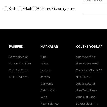
Kadın
Erkek
Belirtmek istemiyorum
FASHFED
MARKALAR
KOLEKSİYONLAR
Kampanyalar
Nike
adidas Samba
Kupon Koşulları
adidas
New Balance 530
FashFed Club
Lacoste
Converse Chuck 70
APP | İndirim
Jordan
Nike Dunk
Converse
adidas Spezial
Calvin Klein
Nike Tech Fleece
Vans
Vans Old Skool
New Balance
Sürdürülebilirlik