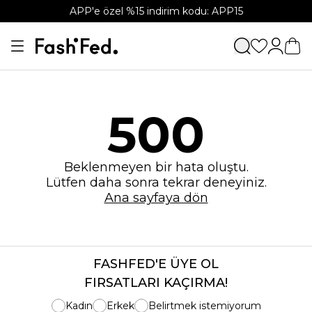
APP'e özel %15 indirim kodu: APP15
500
Beklenmeyen bir hata oluştu.
Lütfen daha sonra tekrar deneyiniz.
Ana sayfaya dön
FASHFED'E ÜYE OL
FIRSATLARI KAÇIRMA!
Kadın
Erkek
Belirtmek istemiyorum