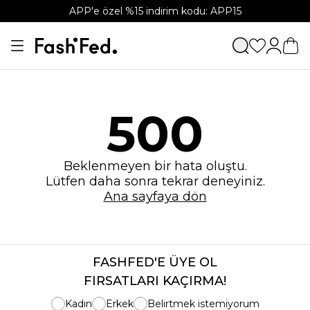
APP'e özel %15 indirim kodu: APP15
500
Beklenmeyen bir hata oluştu.
Lütfen daha sonra tekrar deneyiniz.
Ana sayfaya dön
FASHFED'E ÜYE OL
FIRSATLARI KAÇIRMA!
Kadın
Erkek
Belirtmek istemiyorum