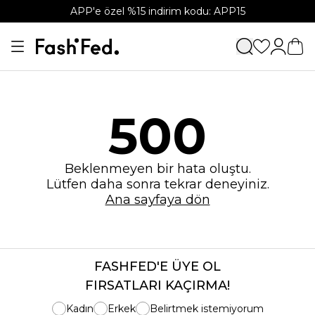
APP'e özel %15 indirim kodu: APP15
500
Beklenmeyen bir hata oluştu.
Lütfen daha sonra tekrar deneyiniz.
Ana sayfaya dön
FASHFED'E ÜYE OL
FIRSATLARI KAÇIRMA!
Kadın
Erkek
Belirtmek istemiyorum