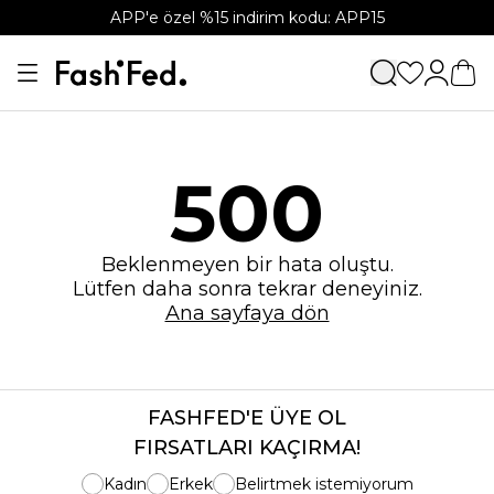
APP'e özel %15 indirim kodu: APP15
500
Beklenmeyen bir hata oluştu.
Lütfen daha sonra tekrar deneyiniz.
Ana sayfaya dön
FASHFED'E ÜYE OL
FIRSATLARI KAÇIRMA!
Kadın
Erkek
Belirtmek istemiyorum