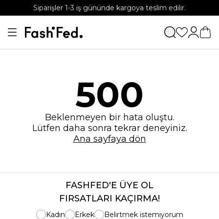
Siparişler 1-3 iş gününde kargoya teslim edilir.
APP'e özel %15 indirim kodu: APP15
500
Beklenmeyen bir hata oluştu.
Lütfen daha sonra tekrar deneyiniz.
Ana sayfaya dön
FASHFED'E ÜYE OL
FIRSATLARI KAÇIRMA!
Kadın
Erkek
Belirtmek istemiyorum