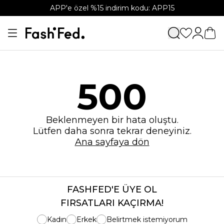
APP'e özel %15 indirim kodu: APP15
500
Beklenmeyen bir hata oluştu.
Lütfen daha sonra tekrar deneyiniz.
Ana sayfaya dön
FASHFED'E ÜYE OL
FIRSATLARI KAÇIRMA!
Kadın
Erkek
Belirtmek istemiyorum